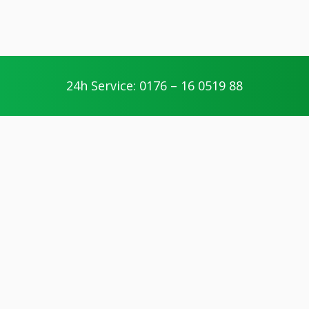
24h Service: 0176 – 16 0519 88
Ihre Vorteile
geschultes Personal
Die Handwerker unserer Partner werden
geschult und nehmen regelmäßig an
Weiterbildungen teil.
kompetente Arbeitsweise